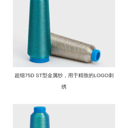
标准色卡
标准色卡
联系我们
联系我们
公司名称
必填字段
姓名
必填字段
超细75D ST型金属纱，用于精致的LOGO刺
邮箱
必填字段
绣
电话
必填字段