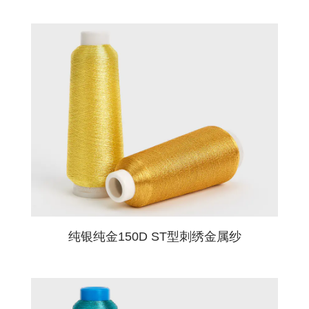
如果您想了解我们的纱线详细信息或对我们的
完整目录感兴趣？请点击填写表格与我们联
系。我们的目录精选了金属纱线样品，展示了
一系列颜色和饰面，满足您的创意需求。我们
始终保持充足库存，即使是从一个线轴起的小
订单，也能迅速发货。对于偏好纸质目录的客
户，请提供您的快递账号（DHL、FedEx 或
UPS），我们将及时为您寄出。
纯银M型双面复合扁平金属纱
普通M型金属扁丝
常规MH型金属纱线‌
超柔MH型金属纱线‌
纯银纯金MX型耐酸碱金属丝
普通MX型耐酸碱金属纱
纯银纯金150D ST型刺绣金属纱
超细75D ST型金属纱，用于精致的LOGO刺绣
超细75D ST型金属纱花式系列，用于精致的
ST型150D金属刺绣纱
ST型600D织绣用纯银金属纱
ST型纯银金属编织绳
LOGO刺绣
分类：M型
分类：M型
分类: MH型
分类: MH型
分类: MX型
分类: MX型
Classification: ST Type
分类: ST型
分类: ST型
分类: ST型
分类: ST型
预期用途是什么？
必填字段
纯银纯金150D ST型刺绣金属纱
旦尼尔: 150D
旦尼尔: 150D
旦尼尔: 50D / 75D
旦尼尔: 40D/20D/30D
旦尼尔: 60D
旦尼尔: 60D
Thread Denier: 150D
旦尼尔: 75D
分类: ST型
旦尼尔: 150D
旦尼尔: 600D/450D
旦尼尔: 150D*12
应用：平床针织/机织物
应用领域：平床针织/机织物
应用领域: 编织/针织/刺绣
应用领域: 编织/针织/刺绣
应用领域: 刺绣/平床针织/机织物
应用领域: 刺绣/平床针织/机织物
Application: Embroidery/Flat-Bed Knitting/Handicraft/Woven
应用领域: 刺绣/平床针织/手工艺品/机织物
旦尼尔: 75D
应用领域: 刺绣/平床针织/手工艺品/机织物
应用领域: 刺绣/平床针织/手工艺品/机织物
应用领域: 刺绣/平床针织/手工艺品/机织物
刺绣
横机针织
袜类
梭
织面料
其他（请在下面注明预期用途）
Fabric
应用领域: 刺绣/平床针织/手工艺品/机织物
标准色卡
标准色卡
标准色卡
标准色卡
标准色卡
标准色卡
标准色卡
标准色卡
标准色卡
标准色卡
联系我们
联系我们
联系我们
联系我们
联系我们
联系我们
联系我们
联系我们
联系我们
联系我们