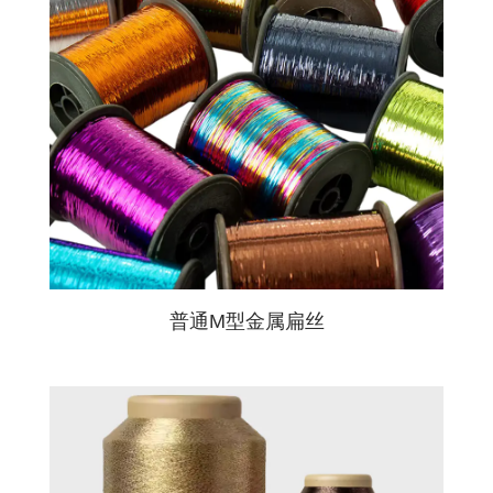
普通M型金属扁丝