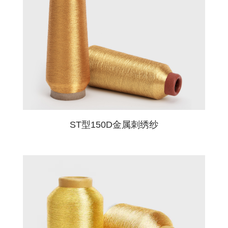
UPS），我们将及时为您寄出。
纯银纯金150D ST型刺绣金属纱
超细75D ST型金属纱，用于精致的LOGO刺绣
超细75D ST型金属纱花式系列，用于精致的
ST型150D金属刺绣纱
ST型600D织绣用纯银金属纱
ST型纯银金属编织绳
‌ST型2000D纯银金属编织绳（适用于刺绣及装饰
LOGO刺绣
性织造）
Classification: ST Type
分类: ST型
分类: ST型
分类: ST型
分类: ST型
预期用途是什么？
必填字段
Thread Denier: 150D
旦尼尔: 75D
分类: ST型
旦尼尔: 150D
旦尼尔: 600D/450D
旦尼尔: 150D*12
分类: ST型
Application: Embroidery/Flat-Bed Knitting/Handicraft/Woven
应用领域: 刺绣/平床针织/手工艺品/机织物
旦尼尔: 75D
应用领域: 刺绣/平床针织/手工艺品/机织物
应用领域: 刺绣/平床针织/手工艺品/机织物
应用领域: 刺绣/平床针织/手工艺品/机织物
旦尼尔: 2000D
刺绣
横机针织
袜类
梭
织面料
其他（请在下面注明预期用途）
Fabric
应用领域: 刺绣/平床针织/手工艺品/机织物
应用领域: 刺绣/平床针织/手工艺品/机织物
标准色卡
标准色卡
标准色卡
标准色卡
联系我们
联系我们
联系我们
联系我们
标准色卡
标准色卡
标准色卡
联系我们
联系我们
联系我们
ST型150D金属刺绣纱
公司名称
必填字段
姓名
必填字段