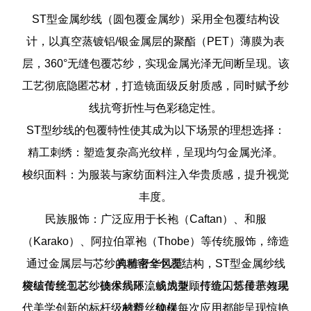
‌ST型金属纱线‌（圆包覆金属纱）采用全包覆结构设
计，以真空蒸镀铝/银金属层的聚酯（PET）薄膜为表
层，360°无缝包覆芯纱，实现金属光泽无间断呈现。该
工艺彻底隐匿芯材，打造镜面级反射质感，同时赋予纱
线抗弯折性与色彩稳定性。
ST型纱线的包覆特性使其成为以下场景的理想选择：
精工刺绣‌：塑造复杂高光纹样，呈现均匀金属光泽。
梭织面料‌：为服装与家纺面料注入华贵质感，提升视觉
丰度。
民族服饰‌：广泛应用于长袍（Caftan）、和服
（Karako）、阿拉伯罩袍（Thobe）等传统服饰，缔造
通过金属层与芯纱的精密全包覆结构，ST型金属纱线
典雅奢华风范。
梭结蕾丝工艺‌：确保线环流畅成型，打造闪烁星芒效果
突破传统包芯纱技术局限，成为兼顾传统工艺传承与现
代美学创新的标杆级材料，确保每次应用都能呈现惊艳
的蕾丝纹样。